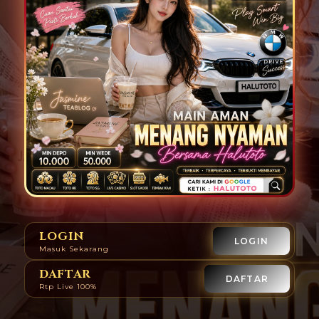
LOGIN
LOGIN
Masuk Sekarang
DAFTAR
DAFTAR
Rtp Live 100%